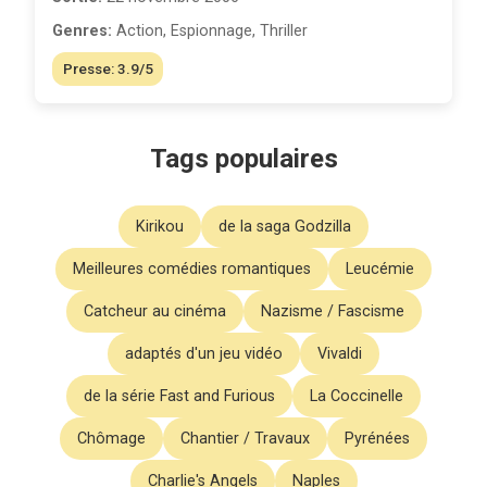
Genres:
Action, Espionnage, Thriller
Presse: 3.9/5
Tags populaires
Kirikou
de la saga Godzilla
Meilleures comédies romantiques
Leucémie
Catcheur au cinéma
Nazisme / Fascisme
adaptés d'un jeu vidéo
Vivaldi
de la série Fast and Furious
La Coccinelle
Chômage
Chantier / Travaux
Pyrénées
Charlie's Angels
Naples