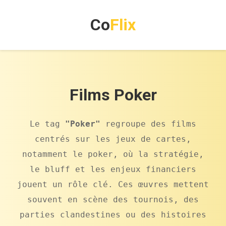
Co
Flix
Films Poker
Le tag
"Poker"
regroupe des films
centrés sur les jeux de cartes,
notamment le poker, où la stratégie,
le bluff et les enjeux financiers
jouent un rôle clé. Ces œuvres mettent
souvent en scène des tournois, des
parties clandestines ou des histoires