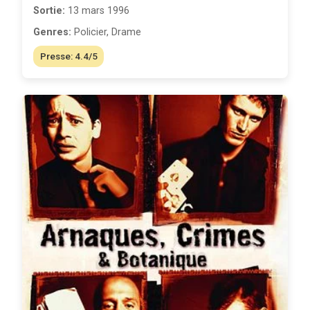
Sortie:
13 mars 1996
Genres:
Policier, Drame
Presse: 4.4/5