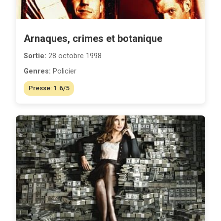
Arnaques, crimes et botanique
Sortie:
28 octobre 1998
Genres:
Policier
Presse: 1.6/5