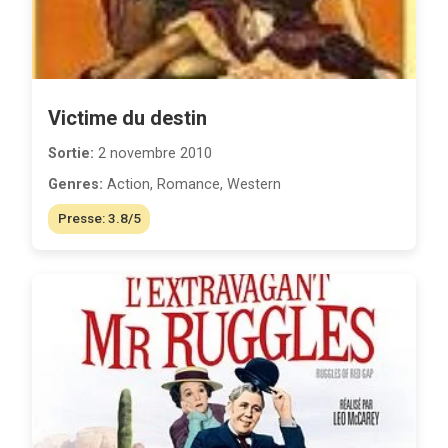
Victime du destin
Sortie:
2 novembre 2010
Genres:
Action, Romance, Western
Presse: 3.8/5