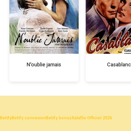
N'oublie jamais
Casablanc
Betify
Betify connexion
Betify bonus
Xalaflix Officiel 2026