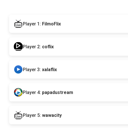
Player 1:
FilmoFlix
Player 2:
coflix
Player 3:
xalaflix
Player 4:
papadustream
Player 5:
wawacity