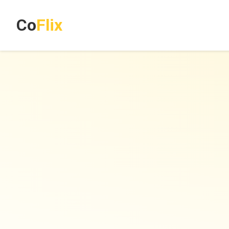
Co
Flix