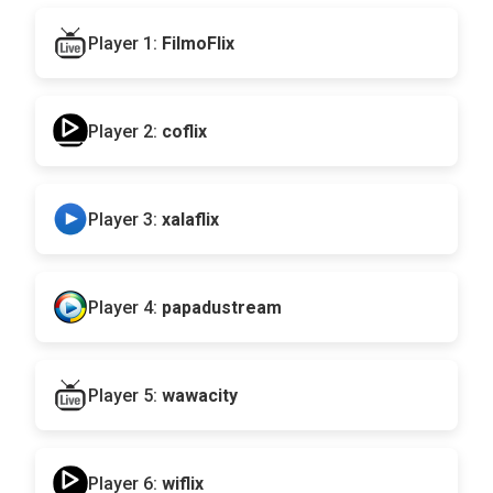
Player 1:
FilmoFlix
Player 2:
coflix
Player 3:
xalaflix
Player 4:
papadustream
Player 5:
wawacity
Player 6:
wiflix