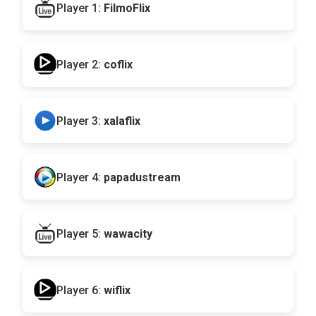
Player 1:
FilmoFlix
Player 2:
coflix
Player 3:
xalaflix
Player 4:
papadustream
Player 5:
wawacity
Player 6:
wiflix