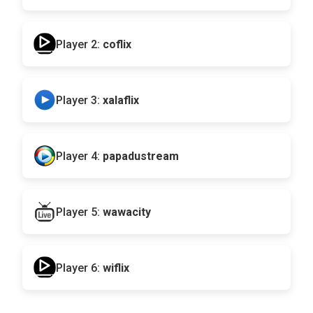
Player 2:
coflix
Player 3:
xalaflix
Player 4:
papadustream
Player 5:
wawacity
Player 6:
wiflix