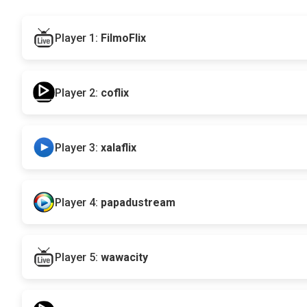
Player 1:
FilmoFlix
Player 2:
coflix
Player 3:
xalaflix
Player 4:
papadustream
Player 5:
wawacity