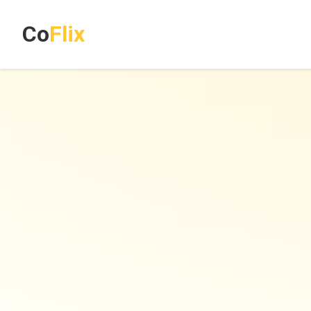
Co
Flix