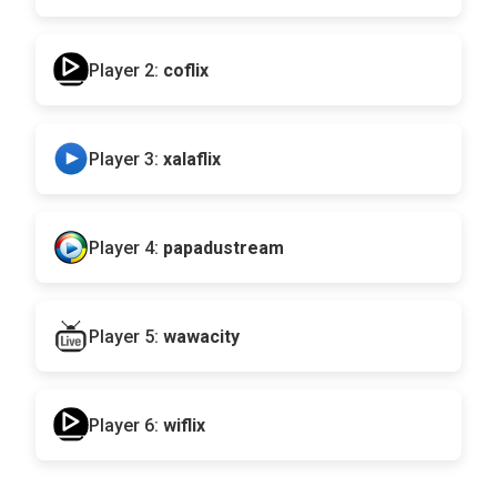
Player 2:
coflix
Player 3:
xalaflix
Player 4:
papadustream
Player 5:
wawacity
Player 6:
wiflix