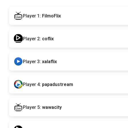
Player 1:
FilmoFlix
Player 2:
coflix
Player 3:
xalaflix
Player 4:
papadustream
Player 5:
wawacity