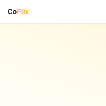
Co
Flix