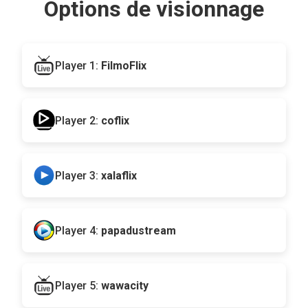
Options de visionnage
Player 1:
FilmoFlix
Player 2:
coflix
Player 3:
xalaflix
Player 4:
papadustream
Player 5:
wawacity