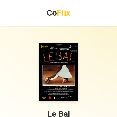
Co
Flix
Le Bal