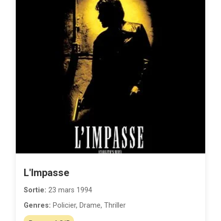
L'Impasse
Sortie:
23 mars 1994
Genres:
Policier, Drame, Thriller