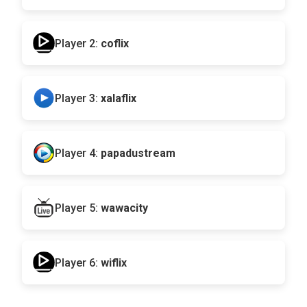
Player 2:
coflix
Player 3:
xalaflix
Player 4:
papadustream
Player 5:
wawacity
Player 6:
wiflix