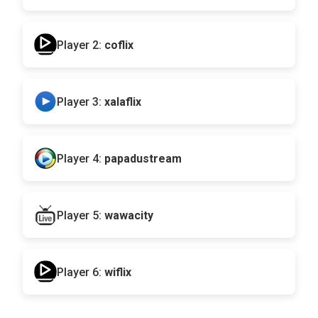
Player 2:
coflix
Player 3:
xalaflix
Player 4:
papadustream
Player 5:
wawacity
Player 6:
wiflix